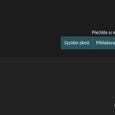
Přečtěte si 
Systém skinů
Přihlašov