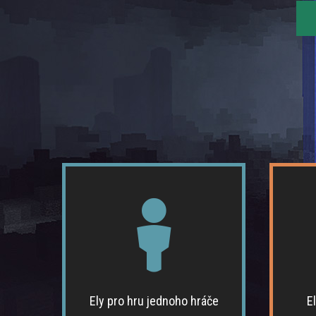
Nejjednodušší způsob, jak mít
Perf
skin
Zapomeňte na výměnu char.png a kradení
Ely.
nicků. Nyní si můžete vybrat jakýkoli nick
oficiální
chcete. Ely.by podporuje všechny verze
důvod pr
Minecraftu a je snadno použitelný.
s přáte
Ely pro hru jednoho hráče
E